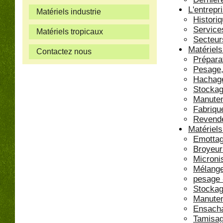
L'entrepr
Matériels industrie
Histori
Service
Matériels tropicaux
Secteurs
Matériels
Contactez nous
Prépara
Pesage,
Hachage
Stocka
Manuten
Fabriqu
Revend
Matériels
Emotta
Broyeur
Microni
Mélang
pesage 
Stocka
Manuten
Ensach
Tamisa