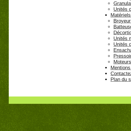
Granula
Unités 
Matériels
Broyeur
Batteus
Décorti
Unités 
Unités 
Ensach
Pressoi
Moteurs
Mentions
Contacte
Plan du s